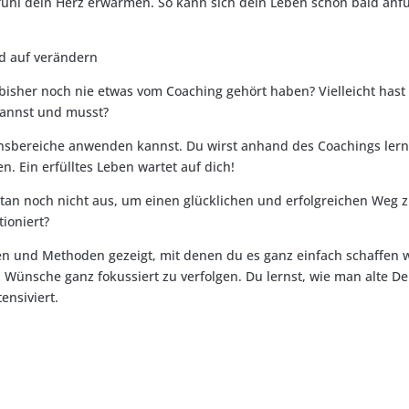
fühl dein Herz erwärmen. So kann sich dein Leben schon bald anfüh
nd auf verändern
bisher noch nie etwas vom Coaching gehört haben? Vielleicht hast 
kannst und musst?
bensbereiche anwenden kannst. Du wirst anhand des Coachings lern
. Ein erfülltes Leben wartet auf dich!
tan noch nicht aus, um einen glücklichen und erfolgreichen Weg zu
ioniert?
 und Methoden gezeigt, mit denen du es ganz einfach schaffen wi
Wünsche ganz fokussiert zu verfolgen. Du lernst, wie man alte D
ensiviert.