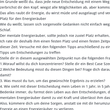
Im Grunde weißt du, dass jede neue Entscheidung mit einem Weg i
zerbrichst dir den Kopf, wiegst alle Möglichkeiten ab, aber komm
Das alles raubt dir Energie, du wirst müde und ausgelaugt und ver
Platz für den Energieräuber
Wie du weißt, lassen sich sorgenvolle Gedanken nicht einfach weg
Schlaf.
Der mentale Energieräuber, sollte jedoch nie zuviel Platz erhalten
Ich rate dir deshalb ihm einen festen Platz und einen festen Zeitp
dieser Zeit. Versuche mit den folgenden Tipps anschließend zu ein
Tipps um Entscheidungen zu treffen
Stelle dir in diesem ausgewählten Zeitpunkt nun die folgenden F
1.Worauf willst du dich konzentrieren? Stelle dir ein Best Case Sz
2.Welche Bedeutung misst du diesen Dingen bei? Frage dich dara
damit?
3. Was musst du tun, um das gewünschte Ergebnis zu erzielen?
4. Wie sieht mit dieser Entscheidung mein Leben in 1 Jahr, in 5 Jah
Bedenke immer, du formst dein Leben aus den Entscheidungen, die d
mentalen Energieräuber damit zu viel Kraft und überlässt ihm das
Also, kümmere dich um deine Sorgen, anstatt sie mit dir herumzu
Energie an einen Energieräuber zu verlieren.