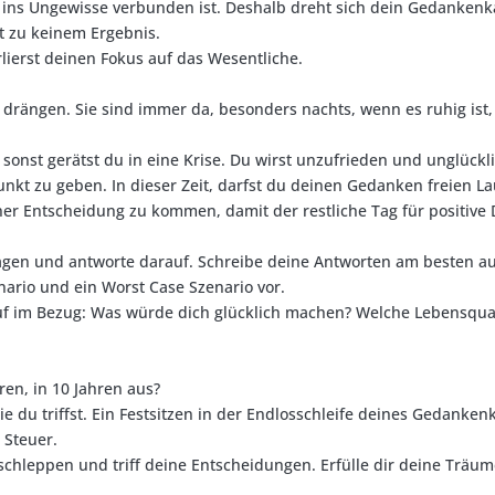
ns Ungewisse verbunden ist. Deshalb dreht sich dein Gedankenkar
st zu keinem Ergebnis.
lierst deinen Fokus auf das Wesentliche.
 drängen. Sie sind immer da, besonders nachts, wenn es ruhig ist
, sonst gerätst du in eine Krise. Du wirst unzufrieden und unglückl
unkt zu geben. In dieser Zeit, darfst du deinen Gedanken freien La
er Entscheidung zu kommen, damit der restliche Tag für positive Di
ragen und antworte darauf. Schreibe deine Antworten am besten au
enario und ein Worst Case Szenario vor.
uf im Bezug: Was würde dich glücklich machen? Welche Lebensqual
ren, in 10 Jahren aus?
u triffst. Ein Festsitzen in der Endlosschleife deines Gedankenka
 Steuer.
schleppen und triff deine Entscheidungen. Erfülle dir deine Trä