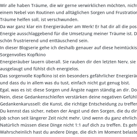
Wir alle haben Träume, die wir gerne verwirklichen möchten, nich
einem Nebel von Routinen und alltäglichen Sorgen und Frustration
Träume helfen soll, ist verschwunden.
Da war ganz klar ein Energieräuber am Werk! Er hat dir all die po
Energie ausschlaggebend für die Umsetzung meiner Träume ist. D
schön frustrierend und enttäuschend sein.
In dieser Blogserie gehe ich deshalb genauer auf diese heimtück
Sorgenvolles Kopfkino
Energieräuber lauern überall. Sie rauben dir den letzten Nerv, si
ausgelaugt und fühlst dich energielos.
Das sorgenvolle Kopfkino ist ein besonders gefährlicher Energierä
und dass du in allem was du tust, einfach nicht gut genug bist.
Egal, was es ist: diese Sorgen und Ängste nagen ständig an dir. 
Nein, diese Gedankenschleifen verstärken deine negativen Gefüh
Gedankenkarussell: die Kunst, die richtige Entscheidung zu treffe
Du kennst das sicher, neben der Angst und den Sorgen, die du dir 
Job schon seit längerer Zeit nicht mehr. Und wenn du ganz ehrlich
Natürlich müssen diese Dinge nicht 1:1 auf dich zu treffen. Es ge
Wahrscheinlich hast du andere Dinge, die dich im Moment belast