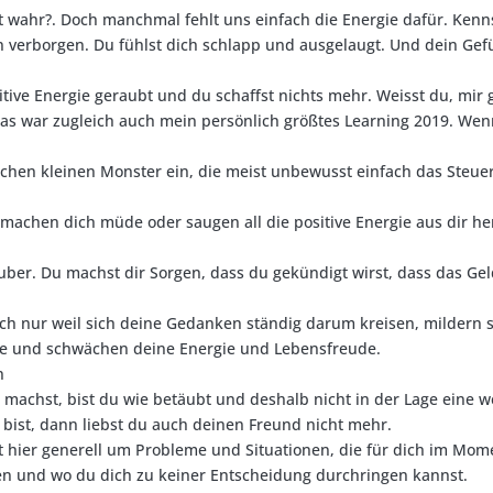
t wahr?. Doch manchmal fehlt uns einfach die Energie dafür. Kenns
 verborgen. Du fühlst dich schlapp und ausgelaugt. Und dein Gefüh
sitive Energie geraubt und du schaffst nichts mehr. Weisst du, mi
as war zugleich auch mein persönlich größtes Learning 2019. We
ischen kleinen Monster ein, die meist unbewusst einfach das Ste
e machen dich müde oder saugen all die positive Energie aus dir he
uber. Du machst dir Sorgen, dass du gekündigt wirst, dass das Geld
Doch nur weil sich deine Gedanken ständig darum kreisen, mildern 
le und schwächen deine Energie und Lebensfreude.
n
machst, bist du wie betäubt und deshalb nicht in der Lage eine wei
 bist, dann liebst du auch deinen Freund nicht mehr.
ht hier generell um Probleme und Situationen, die für dich im Mom
en und wo du dich zu keiner Entscheidung durchringen kannst.